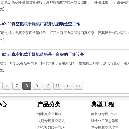
干燥机加热或降温需缓慢进行，用户应根据情况采取合适的升、降温速度。2、设备运
文】
-02-29
真空耙式干燥机厂家开机启动检查工作
开动电机，当真空泵正常运转后，打开出口压力表和进口真空泵，视其显示出适当压
文】
-02-23
真空耙式干燥机价格是一良好的干燥设备
耙式干燥机具有结构简单，操作方便，使用周期长，性能稳定可靠，蒸汽耗量小，适
文】
<
7
8
9
10
11
>
>>
中心
产品分类
典型工程
螺带真空干燥机
氨基酸专用FZG/Y…
火药专用真空耙式…
硅钛分子筛悬浮液…
SZG系列双锥回转…
芴专用真空耙式干…