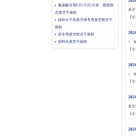
2024
氨基酸专用FZG/YZG方形、圆形静
真空
态真空干燥机
【全
硅钛分子筛悬浮液专用真空耙式干
燥机
2024
芴专用真空耙式干燥机
原料药真空干燥机
1、
【全
2024
1、
【全
2024
真空
【全
2024